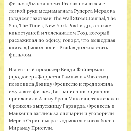
Фильм «Дьявол носит Prada» появился с
легкой руки медиамагната Руперта Мердока
(владеет газетами The Wall Street Journal, The
Sun, The Times, New York Post и др., а также
киностудией и телеканалом Fox), который
расхаживал по офису, говоря, что вышедшая
книга «Дьявол носит Prada» должна стать
фильмом.
Известный продюсер Венди Файнерман
(продюсер «Форреста Гампа» и «Мачехи»)
позвонила Дэвиду Френкелю и предложила
ему снять фильм. Для написания сценария
пригласили Алину Брош Маккенн, также как и
Френкель выпускницу Гарварда. Френкель и
Маккенна взялись за сценарий и уговорили
Мерил Стрип сыграть «дьявольского» босса
Миранду Пристли.