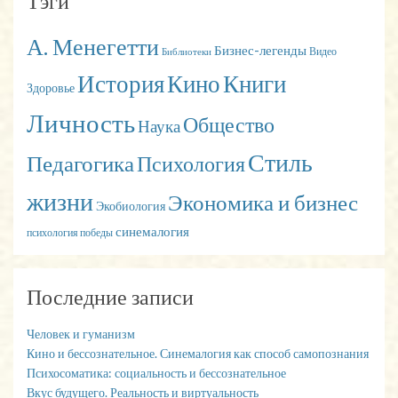
Тэги
А. Менегетти
Бизнес-легенды
Видео
Библиотеки
История
Кино
Книги
Здоровье
Личность
Общество
Наука
Стиль
Педагогика
Психология
жизни
Экономика и бизнес
Экобиология
синемалогия
психология победы
Последние записи
Человек и гуманизм
Кино и бессознательное. Синемалогия как способ самопознания
Психосоматика: социальность и бессознательное
Вкус будущего. Реальность и виртуальность